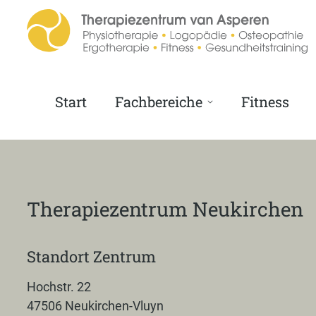
Start
Fachbereiche
Fitness
Therapiezentrum Neukirchen
Standort Zentrum
Hochstr. 22
47506 Neukirchen-Vluyn