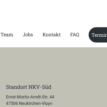
Team
Jobs
Kontakt
FAQ
Termin
Standort NKV-Süd
Ernst-Moritz-Arndt-Str. 44
47506 Neukirchen-Vluyn